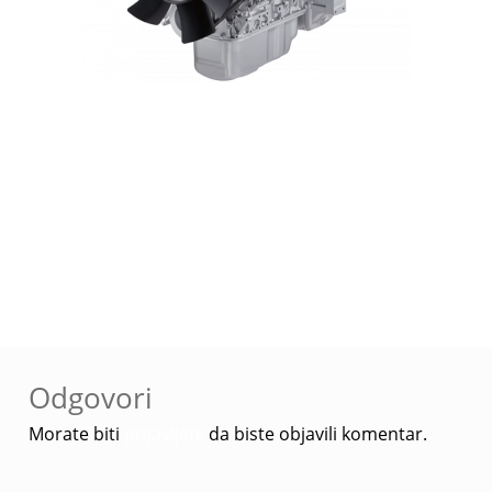
Navigacija
Prethodna
ISUZU Dizel motori –
objava
objava:
4LE1
Odgovori
Morate biti
prijavljeni
da biste objavili komentar.