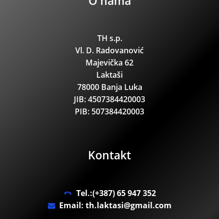
O nama
TH s.p.
Vl. D. Radovanović
Majevička 62
Laktaši
78000 Banja Luka
JIB: 4507384420003
PIB: 507384420003
Kontakt
Tel.:(+387) 65 947 352
Email: th.laktasi@gmail.com