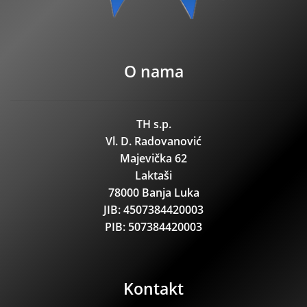
O nama
TH s.p.
Vl. D. Radovanović
Majevička 62
Laktaši
78000 Banja Luka
JIB: 4507384420003
PIB: 507384420003
Kontakt