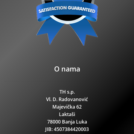
O nama
TH s.p.
Vl. D. Radovanović
Majevička 62
Laktaši
78000 Banja Luka
JIB: 4507384420003