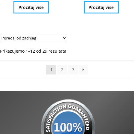
Pročitaj više
Pročitaj više
Poredano
Prikazujemo 1–12 od 29 rezultata
po
najnovijem
1
2
3