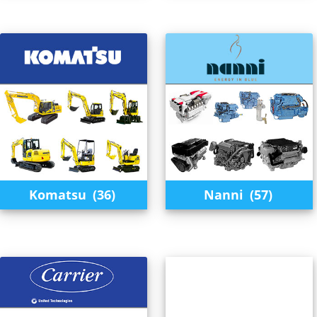
Komatsu
(36)
Nanni
(57)