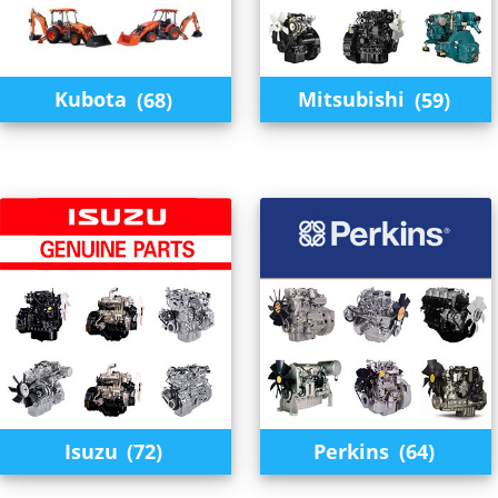
Kubota
(68)
Mitsubishi
(59)
Isuzu
(72)
Perkins
(64)