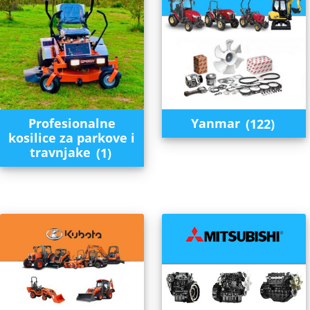
Profesionalne
Yanmar
(122)
kosilice za parkove i
travnjake
(1)