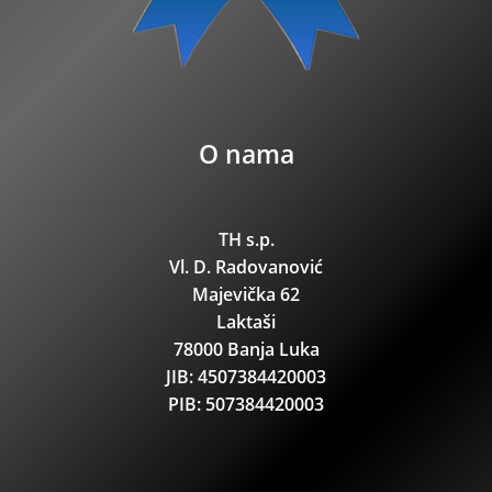
O nama
TH s.p.
Vl. D. Radovanović
Majevička 62
Laktaši
78000 Banja Luka
JIB: 4507384420003
PIB: 507384420003