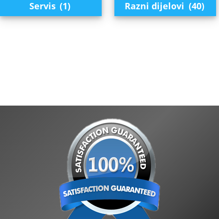
Servis
(1)
Razni dijelovi
(40)