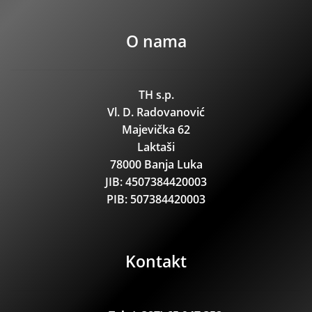
O nama
TH s.p.
Vl. D. Radovanović
Majevička 62
Laktaši
78000 Banja Luka
JIB: 4507384420003
PIB: 507384420003
Kontakt