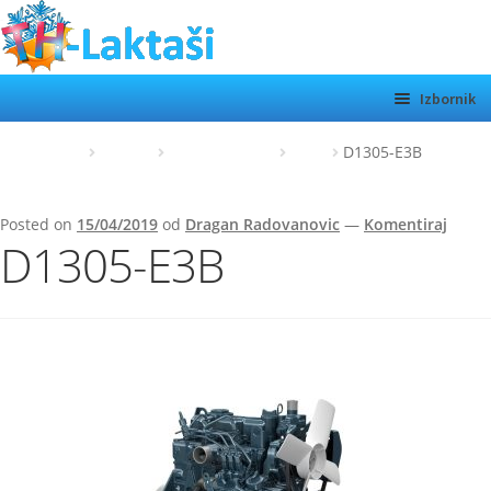
Preskoči
Skoči
na
do
navigaciju
sadržaja
Izbornik
TH LAKTAŠI
Početna
Kubota
Kubota motori
Z480
D1305-E3B
KATEGORIJE
Posted on
15/04/2019
od
Dragan Radovanovic
—
Komentiraj
SHOP
D1305-E3B
MOTORI
Otvor
podiz
O NAMA
KONTAKT