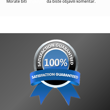
Morate biti
prijavljeni
da biste objavili komentar.