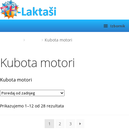
Preskoči
Skoči
na
do
navigaciju
sadržaja
Izbornik
TH LAKTAŠI
Početna
Kubota
Kubota motori
KATEGORIJE
Kubota motori
SHOP
MOTORI
Otvor
Kubota motori
podiz
O NAMA
KONTAKT
Poredano
Prikazujemo 1–12 od 28 rezultata
po
najnovijem
1
2
3