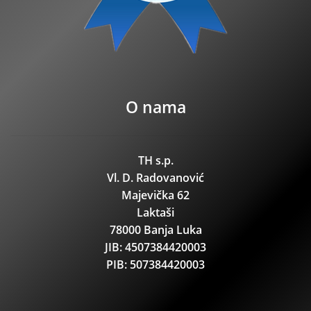
O nama
TH s.p.
Vl. D. Radovanović
Majevička 62
Laktaši
78000 Banja Luka
JIB: 4507384420003
PIB: 507384420003