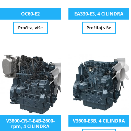
OC60-E2
EA330-E3, 4 CILINDRA
Pročitaj više
Pročitaj više
V3800-CR-T-E4B-2600-
V3600-E3B, 4 CILINDRA
rpm, 4 CILINDRA