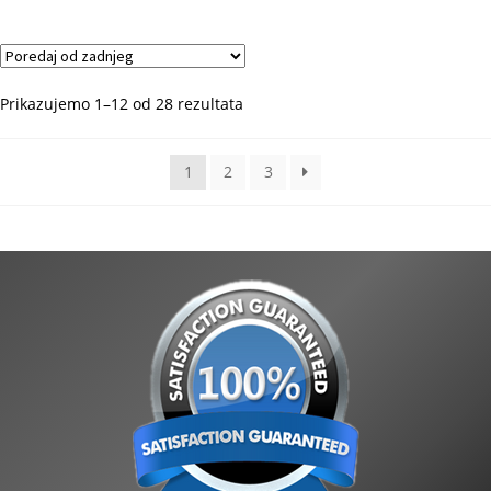
Poredano
Prikazujemo 1–12 od 28 rezultata
po
najnovijem
1
2
3