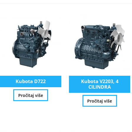
Kubota D722
Kubota V2203, 4
CILINDRA
Pročitaj više
Pročitaj više