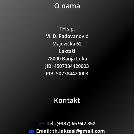
O nama
TH s.p.
Vl. D. Radovanović
Majevička 62
Laktaši
78000 Banja Luka
JIB: 4507384420003
PIB: 507384420003
Kontakt
Tel.:(+387) 65 947 352
Email: th.laktasi@gmail.com