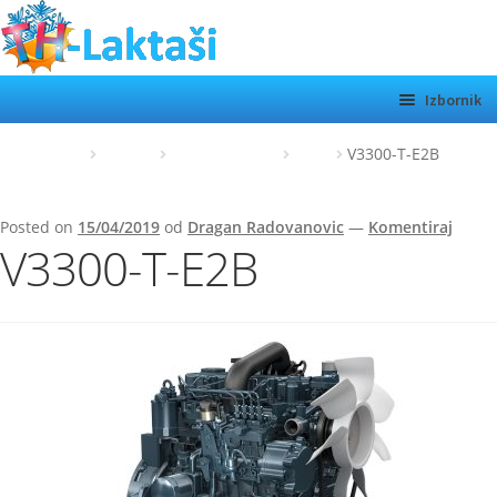
Preskoči
Skoči
na
do
navigaciju
sadržaja
Izbornik
TH LAKTAŠI
Početna
Kubota
Kubota motori
Z480
V3300-T-E2B
KATEGORIJE
Posted on
15/04/2019
od
Dragan Radovanovic
—
Komentiraj
SHOP
V3300-T-E2B
MOTORI
Otvor
podiz
O NAMA
KONTAKT