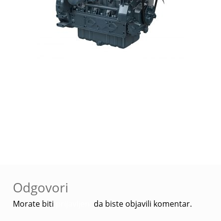
Navigacija
Prethodna
Z480
objava
objava:
Odgovori
Morate biti
prijavljeni
da biste objavili komentar.