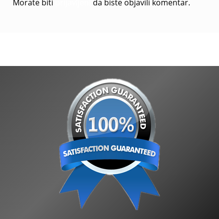
Morate biti
prijavljeni
da biste objavili komentar.