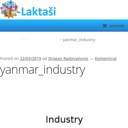
Preskoči
Skoči
na
do
navigaciju
sadržaja
Izbornik
TH LAKTAŠI
Početna
yanmar_industry
yanmar_industry
KATEGORIJE
Posted on
22/03/2019
od
Dragan Radovanovic
—
Komentiraj
SHOP
yanmar_industry
MOTORI
Otvor
podiz
O NAMA
KONTAKT