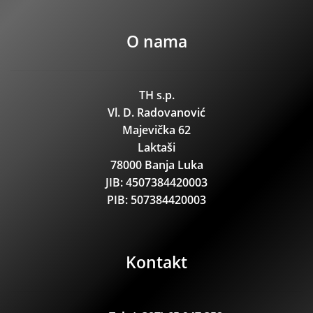
O nama
TH s.p.
Vl. D. Radovanović
Majevička 62
Laktaši
78000 Banja Luka
JIB: 4507384420003
PIB: 507384420003
Kontakt