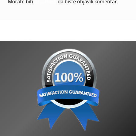
Morate biti
prijavljeni
da biste objavili komentar.