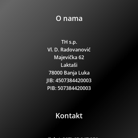
O nama
TH s.p.
Vl. D. Radovanović
Majevička 62
Laktaši
78000 Banja Luka
JIB: 4507384420003
PIB: 507384420003
Kontakt