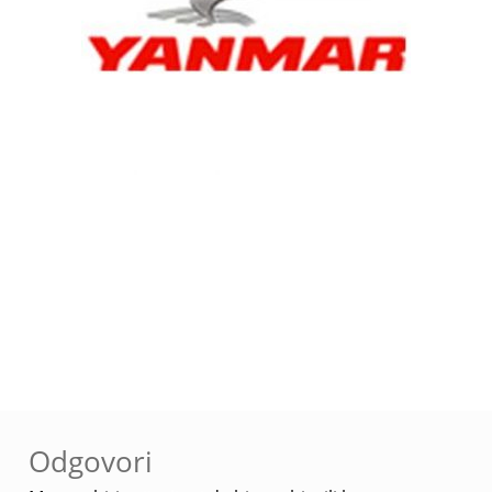
Navigacija
Prethodna
yanmar
objava
objava:
Odgovori