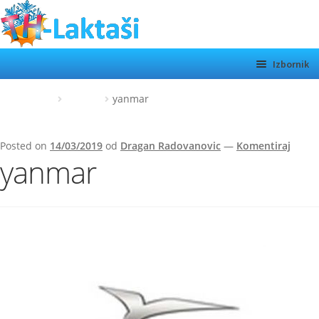
Preskoči
Skoči
na
do
navigaciju
sadržaja
Izbornik
TH LAKTAŠI
Početna
yanmar
yanmar
KATEGORIJE
Posted on
14/03/2019
od
Dragan Radovanovic
—
Komentiraj
SHOP
yanmar
MOTORI
Otvor
podiz
O NAMA
KONTAKT