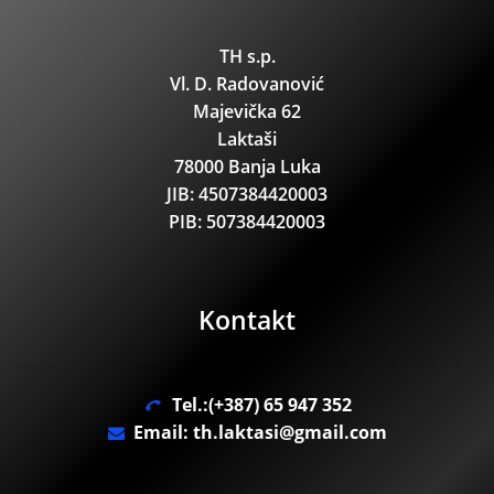
TH s.p.
Vl. D. Radovanović
Majevička 62
Laktaši
78000 Banja Luka
JIB: 4507384420003
PIB: 507384420003
Kontakt
Tel.:(+387) 65 947 352
Email: th.laktasi@gmail.com