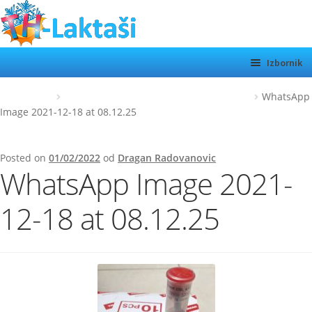
Preskoči
Skoči
na
do
navigaciju
sadržaja
Izbornik
TH LAKTAŠI
Početna
WhatsApp Image 2021-12-18 at 08.12.25
WhatsApp
Image 2021-12-18 at 08.12.25
KATEGORIJE
SHOP
Posted on
01/02/2022
od
Dragan Radovanovic
WhatsApp Image 2021-
MOTORI
Otvor
podiz
O NAMA
12-18 at 08.12.25
KONTAKT