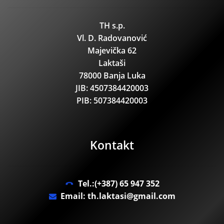
TH s.p.
Vl. D. Radovanović
Majevička 62
Laktaši
78000 Banja Luka
JIB: 4507384420003
PIB: 507384420003
Kontakt
Tel.:(+387) 65 947 352
Email: th.laktasi@gmail.com