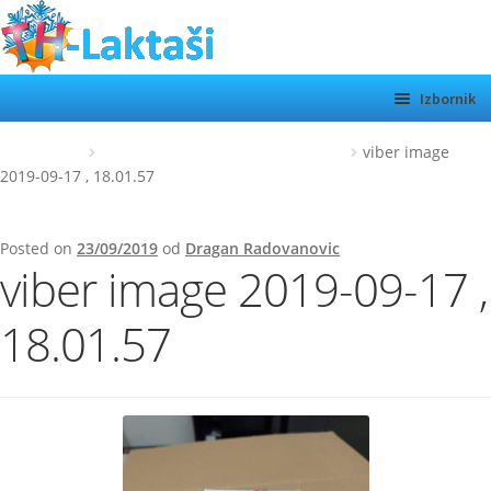
Preskoči
Skoči
na
do
navigaciju
sadržaja
Izbornik
TH LAKTAŠI
Početna
viber image 2019-09-17 , 18.01.57
viber image
2019-09-17 , 18.01.57
KATEGORIJE
SHOP
Posted on
23/09/2019
od
Dragan Radovanovic
viber image 2019-09-17 ,
MOTORI
Otvor
podiz
O NAMA
18.01.57
KONTAKT