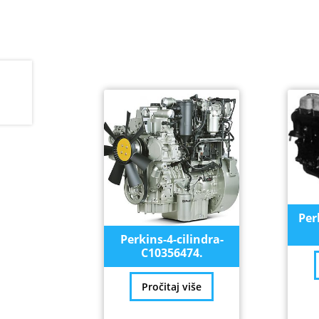
Per
Perkins-4-cilindra-
C10356474.
Pročitaj više