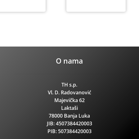
O nama
TH s.p.
Vl. D. Radovanović
Majevička 62
Laktaši
78000 Banja Luka
JIB: 4507384420003
PIB: 507384420003