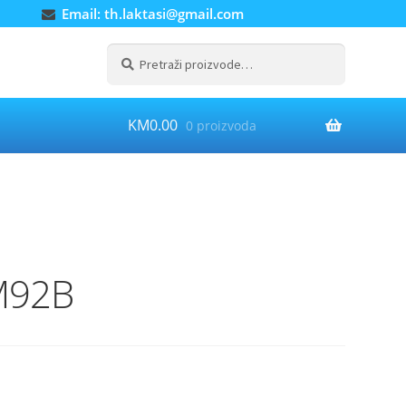
Email: th.laktasi@gmail.com
Pretraži:
Pretraži
KM
0.00
0 proizvoda
 M92B