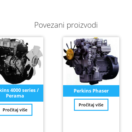
Povezani proizvodi
kins 4000 series /
Perkins Phaser
Perama
Pročitaj više
Pročitaj više