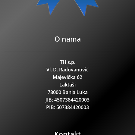
O nama
TH s.p.
Vl. D. Radovanović
Majevička 62
Laktaši
78000 Banja Luka
JIB: 4507384420003
PIB: 507384420003
Kontakt