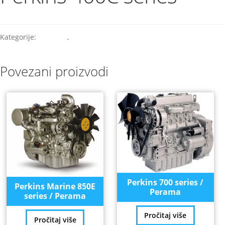
Kategorije:
Industry
,
Perkins
Povezani proizvodi
Perkins 700 series /
Perkins Marine 850E
Perama
series / Perama
Pročitaj više
Pročitaj više