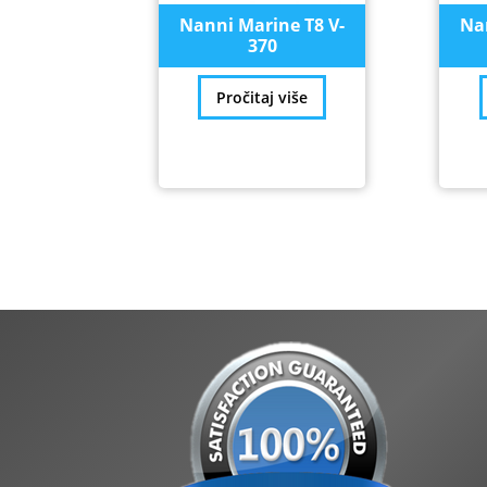
Nanni Marine T8 V-
Na
370
Pročitaj više