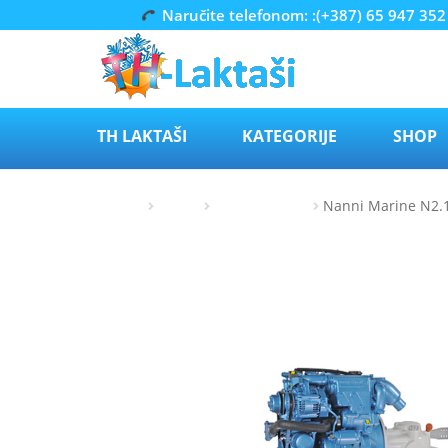
Naručite telefonom: :(+387) 65 947 352
Preskoči
Skoči
na
do
navigaciju
sadržaja
TH LAKTAŠI
KATEGORIJE
SHOP
Početna
Nanni
Nanni marine
Nanni Marine N2.