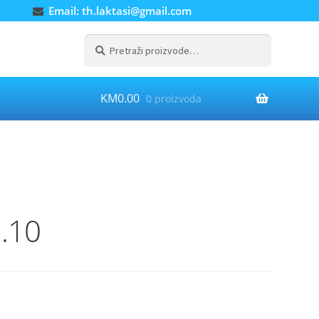
Email: th.laktasi@gmail.com
Pretraži:
Pretraži
KM
0.00
0 proizvoda
.10