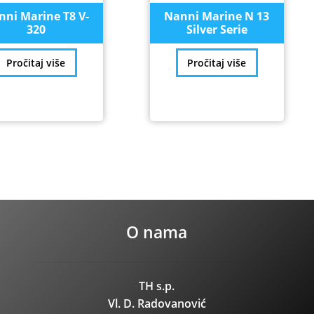
nni Marine T8 V-
Nanni Marine N 13
320
Silver Serie
Pročitaj više
Pročitaj više
O nama
TH s.p.
Vl. D. Radovanović