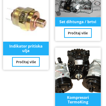
Set dihtunga / brtvi
Pročitaj više
Indikator pritiska
ulja
Pročitaj više
Kompresori
TermoKing