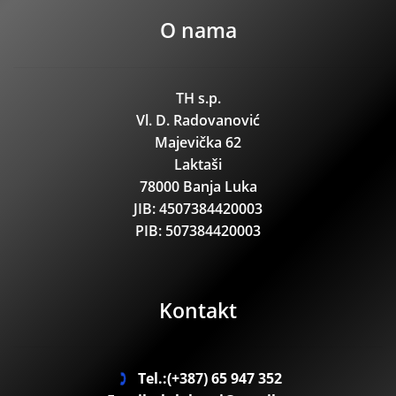
O nama
TH s.p.
Vl. D. Radovanović
Majevička 62
Laktaši
78000 Banja Luka
JIB: 4507384420003
PIB: 507384420003
Kontakt
Tel.:(+387) 65 947 352