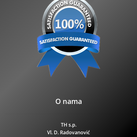
O nama
TH s.p.
Vl. D. Radovanović