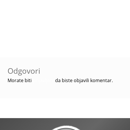
Navigacija
Prethodna
caterpillar
objava
objava:
Odgovori
Morate biti
prijavljeni
da biste objavili komentar.