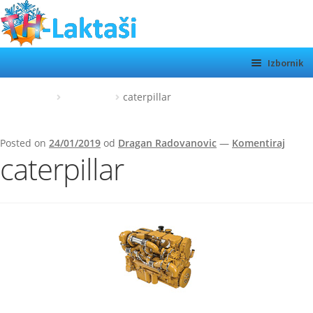
Preskoči
Skoči
na
do
navigaciju
sadržaja
Izbornik
TH LAKTAŠI
Početna
caterpillar
caterpillar
KATEGORIJE
Posted on
24/01/2019
od
Dragan Radovanovic
—
Komentiraj
SHOP
caterpillar
MOTORI
Otvor
podiz
O NAMA
KONTAKT