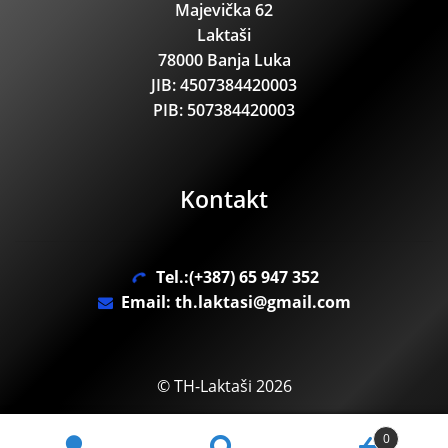
Majevička 62
Laktaši
78000 Banja Luka
JIB: 4507384420003
PIB: 507384420003
Kontakt
Tel.:(+387) 65 947 352
Email: th.laktasi@gmail.com
© TH-Laktaši 2026
.
0