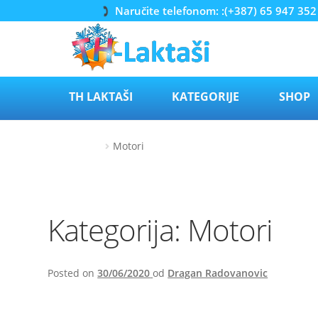
Naručite telefonom: :(+387) 65 947 352
Preskoči
Skoči
na
do
navigaciju
sadržaja
TH LAKTAŠI
KATEGORIJE
SHOP
Početna
Motori
Kategorija:
Motori
Posted on
30/06/2020
od
Dragan Radovanovic
Kubota Dizel motori