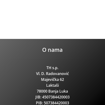
O nama
TH s.p.
Vl. D. Radovanović
Majevička 62
Laktaši
78000 Banja Luka
JIB: 4507384420003
PIB: 507384420003