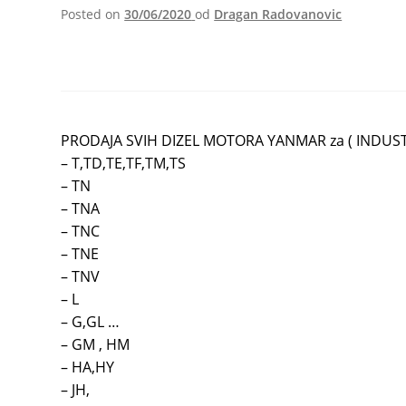
Posted on
30/06/2020
od
Dragan Radovanovic
Yanmar Dizel Motori
PRODAJA SVIH DIZEL MOTORA YANMAR za ( INDUSTRI
– T,TD,TE,TF,TM,TS
– TN
– TNA
– TNC
– TNE
– TNV
– L
– G,GL …
– GM , HM
– HA,HY
– JH,