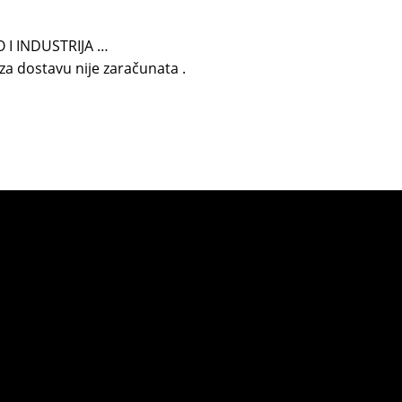
 I INDUSTRIJA …
e za dostavu nije zaračunata .