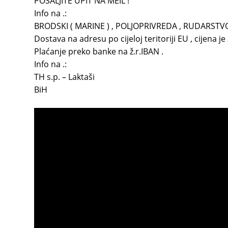
POŠALJITE UPIT NA MEIL !
Info na .:
BRODSKI ( MARINE ) , POLJOPRIVREDA , RUDARSTVO
Dostava na adresu po cijeloj teritoriji EU , cijena j
Plaćanje preko banke na ž.r.IBAN .
Info na .:
TH s.p. – Laktaši
BiH