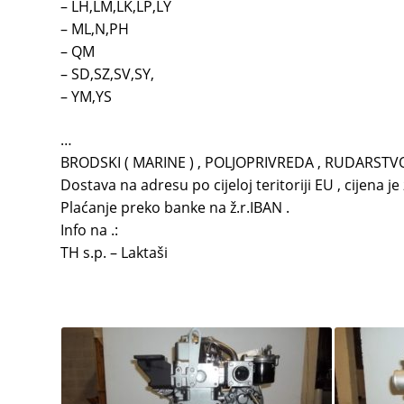
– LH,LM,LK,LP,LY
– ML,N,PH
– QM
– SD,SZ,SV,SY,
– YM,YS
…
BRODSKI ( MARINE ) , POLJOPRIVREDA , RUDARSTVO
Dostava na adresu po cijeloj teritoriji EU , cijena j
Plaćanje preko banke na ž.r.IBAN .
Info na .:
TH s.p. – Laktaši