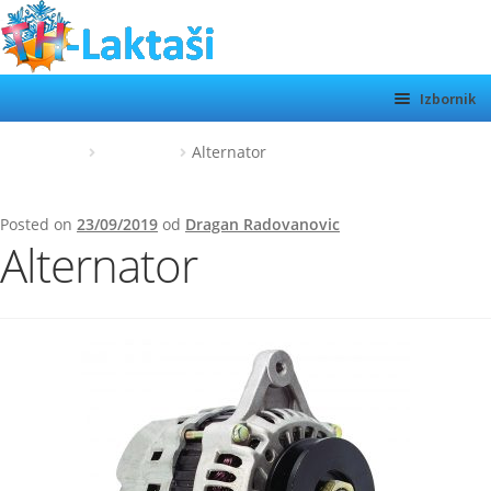
Preskoči
Skoči
na
do
navigaciju
sadržaja
Izbornik
TH LAKTAŠI
Početna
Alternator
Alternator
KATEGORIJE
Posted on
23/09/2019
od
Dragan Radovanovic
SHOP
Alternator
MOTORI
Otvor
podiz
O NAMA
KONTAKT