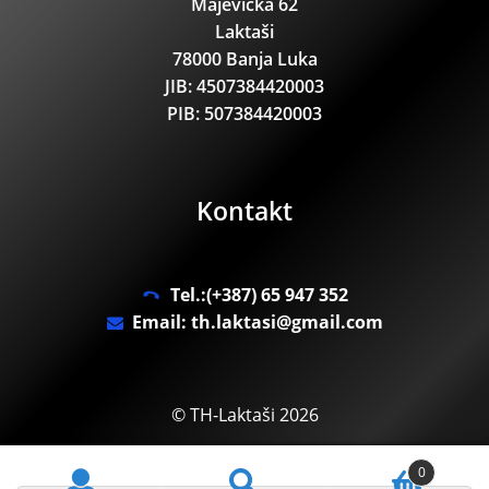
Majevička 62
Laktaši
78000 Banja Luka
JIB: 4507384420003
PIB: 507384420003
Kontakt
Tel.:(+387) 65 947 352
Email: th.laktasi@gmail.com
© TH-Laktaši 2026
.
0