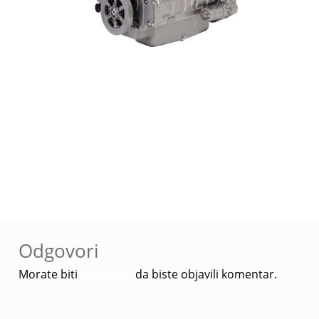
Navigacija
Prethodna
Perkins 700 series /
objava
objava:
Perama
Odgovori
Morate biti
prijavljeni
da biste objavili komentar.