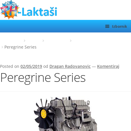
Preskoči
Skoči
na
do
navigaciju
sadržaja
Izbornik
TH LAKTAŠI
Početna
Perkins
Stari motori
Perkins 700 series / Perama
Peregrine Series
KATEGORIJE
SHOP
Posted on
02/05/2019
od
Dragan Radovanovic
—
Komentiraj
Peregrine Series
MOTORI
Otvor
podiz
O NAMA
KONTAKT