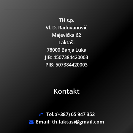
TH s.p.
Vl. D. Radovanović
Majevička 62
Laktaši
78000 Banja Luka
JIB: 4507384420003
PIB: 507384420003
Kontakt
Tel.:(+387) 65 947 352
Email: th.laktasi@gmail.com