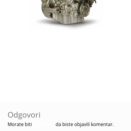
Navigacija
Prethodna
Perkins Marine 3152
objava
objava:
series / Perama
Odgovori
Morate biti
prijavljeni
da biste objavili komentar.