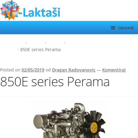
Preskoči
Skoči
na
do
navigaciju
sadržaja
Izbornik
TH LAKTAŠI
Početna
Perkins
Marine
Perkins Marine 3152 series /
Perama
850E series Perama
KATEGORIJE
SHOP
Posted on
02/05/2019
od
Dragan Radovanovic
—
Komentiraj
850E series Perama
MOTORI
Otvor
podiz
O NAMA
KONTAKT