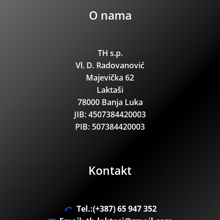
O nama
TH s.p.
Vl. D. Radovanović
Majevička 62
Laktaši
78000 Banja Luka
JIB: 4507384420003
PIB: 507384420003
Kontakt
Tel.:(+387) 65 947 352