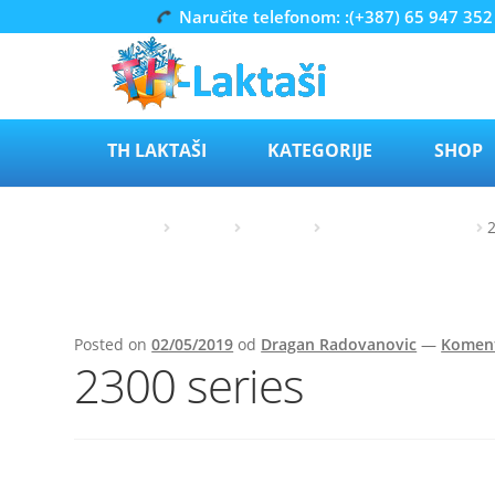
Naručite telefonom: :(+387) 65 947 352
Preskoči
Skoči
na
do
navigaciju
sadržaja
TH LAKTAŠI
KATEGORIJE
SHOP
Početna
Perkins
Industry
100 series / Perama
Posted on
02/05/2019
od
Dragan Radovanovic
—
Koment
2300 series