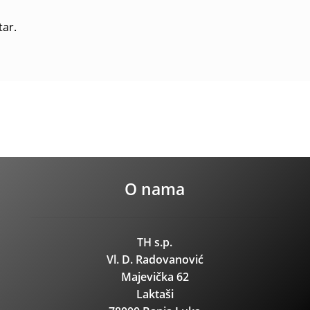
tar.
O nama
TH s.p.
Vl. D. Radovanović
Majevička 62
Laktaši