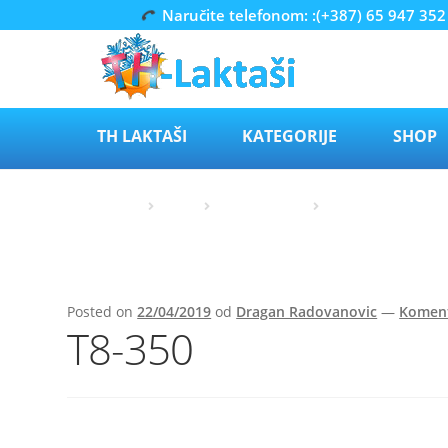
Naručite telefonom: :(+387) 65 947 352
Preskoči
Skoči
na
do
navigaciju
sadržaja
TH LAKTAŠI
KATEGORIJE
SHOP
Početna
Nanni
Nanni marine
Nanni Marine T4-
Posted on
22/04/2019
od
Dragan Radovanovic
—
Koment
Т8-350