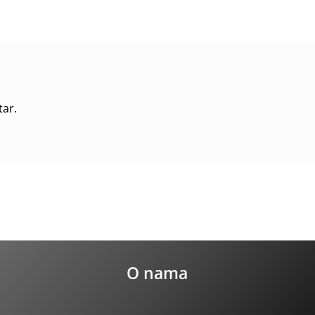
tar.
O nama