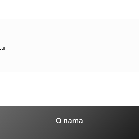
tar.
O nama