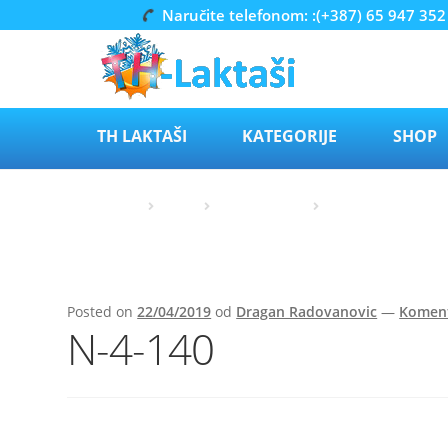
Naručite telefonom: :(+387) 65 947 352
Preskoči
Skoči
na
do
navigaciju
sadržaja
TH LAKTAŠI
KATEGORIJE
SHOP
Početna
Nanni
Nanni marine
Nanni Marine N4.
Posted on
22/04/2019
od
Dragan Radovanovic
—
Koment
N-4-140