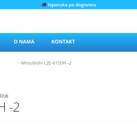
Isporuka po dogovoru
O NAMA
KONTAKT
ori – L2E
Mitsubishi L2E-61SDH -2
iraj
H -2