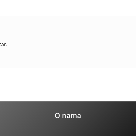
tar.
O nama