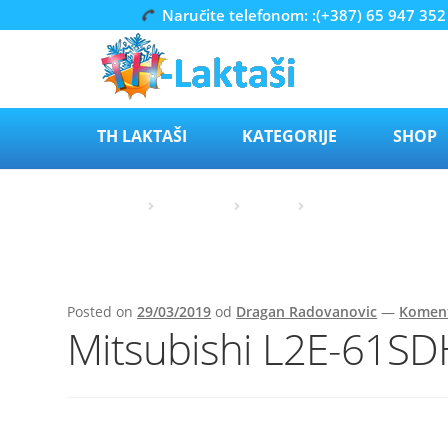
Naručite telefonom: :(+387) 65 947 352
Preskoči
Skoči
na
do
navigaciju
sadržaja
TH LAKTAŠI
KATEGORIJE
SHOP
Početna
Mitsubishi
Marine
Mitsubishi Dizel mot
Posted on
29/03/2019
od
Dragan Radovanovic
—
Koment
Mitsubishi L2E-61SD