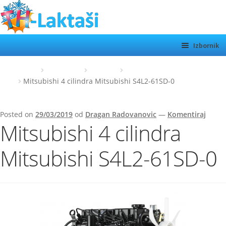
Preskoči
Skoči
na
do
navigaciju
sadržaja
Izbornik
TH LAKTAŠI
Početna
Mitsubishi
Industry
Mitsubishi Dizel motori –
S4L2
Mitsubishi 4 cilindra Mitsubishi S4L2-61SD-0
KATEGORIJE
SHOP
Posted on
29/03/2019
od
Dragan Radovanovic
—
Komentiraj
Mitsubishi 4 cilindra
MOTORI
Otvor
podiz
O NAMA
Mitsubishi S4L2-61SD-0
KONTAKT