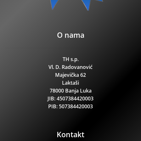
O nama
TH s.p.
Vl. D. Radovanović
Majevička 62
Laktaši
78000 Banja Luka
JIB: 4507384420003
PIB: 507384420003
Kontakt