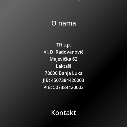
O nama
TH s.p.
Vl. D. Radovanović
Majevička 62
Laktaši
78000 Banja Luka
JIB: 4507384420003
PIB: 507384420003
Kontakt