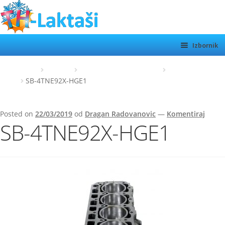
Preskoči
Skoči
na
do
navigaciju
sadržaja
Izbornik
TH LAKTAŠI
Početna
Yanmar
Short Block / Polu motor
SB-4TNE92X-
HGE1
SB-4TNE92X-HGE1
KATEGORIJE
SHOP
Posted on
22/03/2019
od
Dragan Radovanovic
—
Komentiraj
SB-4TNE92X-HGE1
MOTORI
Otvor
podiz
O NAMA
KONTAKT