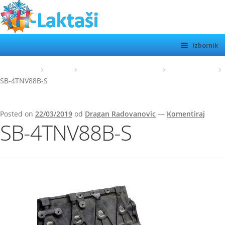
Preskoči
Skoči
na
do
navigaciju
sadržaja
Izbornik
TH LAKTAŠI
Početna
Yanmar
Short Block / Polu motor
SB-4TNV88B-S
SB-4TNV88B-S
KATEGORIJE
SHOP
Posted on
22/03/2019
od
Dragan Radovanovic
—
Komentiraj
SB-4TNV88B-S
MOTORI
Otvor
podiz
O NAMA
KONTAKT