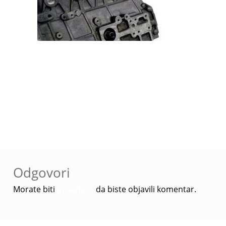
Navigacija
Prethodna
SB-4TNV88B-S
objava
objava:
Odgovori
Morate biti
prijavljeni
da biste objavili komentar.