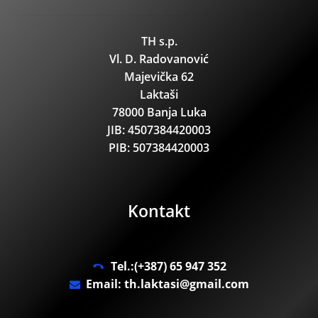
TH s.p.
Vl. D. Radovanović
Majevička 62
Laktaši
78000 Banja Luka
JIB: 4507384420003
PIB: 507384420003
Kontakt
Tel.:(+387) 65 947 352
Email: th.laktasi@gmail.com