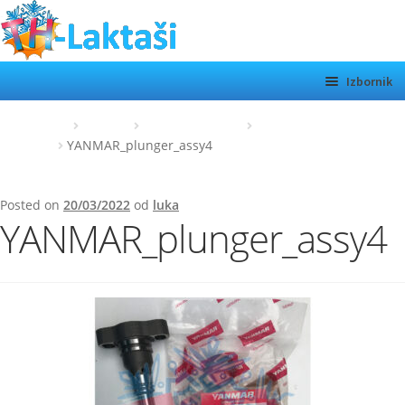
Preskoči
Skoči
na
do
navigaciju
sadržaja
Izbornik
TH LAKTAŠI
Početna
Yanmar
Rezervni dijelovi
ELEMET PUMPE –
YANMAR
YANMAR_plunger_assy4
KATEGORIJE
SHOP
Posted on
20/03/2022
od
luka
YANMAR_plunger_assy4
MOTORI
Otvor
podiz
O NAMA
KONTAKT