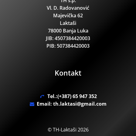
TH s.p.
Vl. D. Radovanović
Majevička 62
Laktaši
78000 Banja Luka
JIB: 4507384420003
PIB: 507384420003
Kontakt
Tel.:(+387) 65 947 352
Email: th.laktasi@gmail.com
© TH-Laktaši 2026