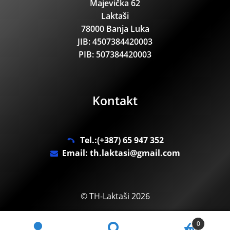
Majevička 62
Laktaši
78000 Banja Luka
JIB: 4507384420003
PIB: 507384420003
Kontakt
Tel.:(+387) 65 947 352
Email: th.laktasi@gmail.com
© TH-Laktaši 2026
.
0