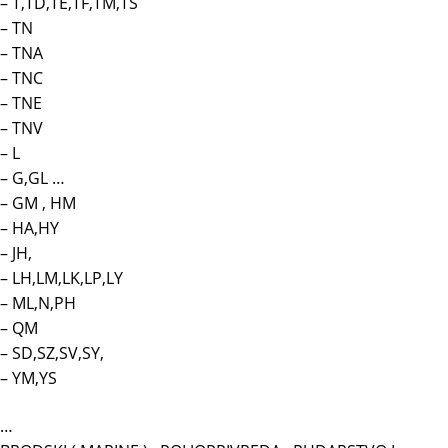
– T,TD,TE,TF,TM,TS
– TN
– TNA
– TNC
– TNE
– TNV
– L
– G,GL …
– GM , HM
– HA,HY
– JH,
– LH,LM,LK,LP,LY
– ML,N,PH
– QM
– SD,SZ,SV,SY,
– YM,YS
…