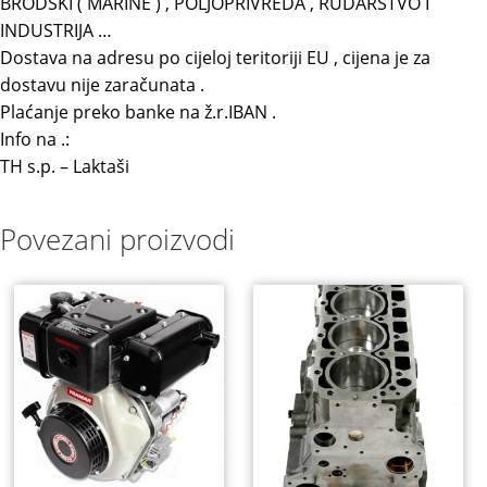
BRODSKI ( MARINE ) , POLJOPRIVREDA , RUDARSTVO I
INDUSTRIJA …
Dostava na adresu po cijeloj teritoriji EU , cijena je za
dostavu nije zaračunata .
Plaćanje preko banke na ž.r.IBAN .
Info na .:
TH s.p. – Laktaši
Povezani proizvodi