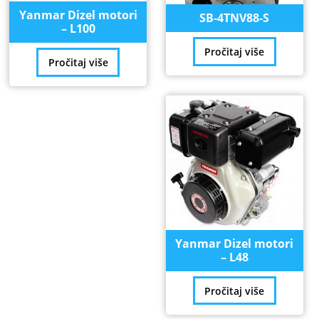
Yanmar Dizel motori
SB-4TNV88-S
– L100
Pročitaj više
Pročitaj više
Yanmar Dizel motori
– L48
Pročitaj više