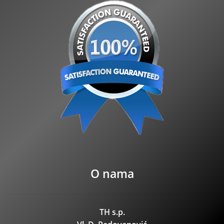
O nama
TH s.p.