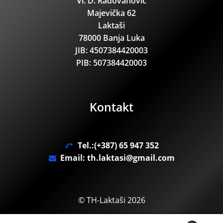
Vl. D. Radovanović
Majevička 62
Laktaši
78000 Banja Luka
JIB: 4507384420003
PIB: 507384420003
Kontakt
Tel.:(+387) 65 947 352
Email: th.laktasi@gmail.com
© TH-Laktaši 2026
.