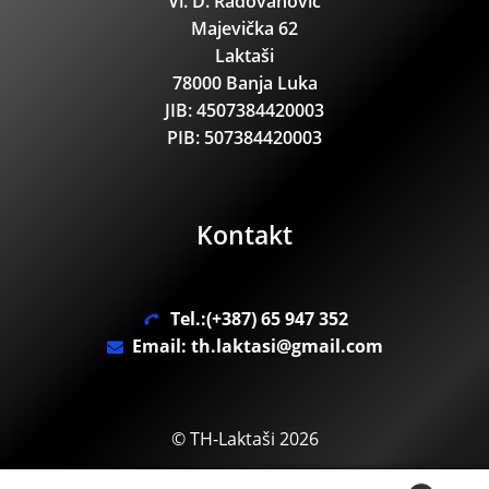
Vl. D. Radovanović
Majevička 62
Laktaši
78000 Banja Luka
JIB: 4507384420003
PIB: 507384420003
Kontakt
Tel.:(+387) 65 947 352
Email: th.laktasi@gmail.com
© TH-Laktaši 2026
.