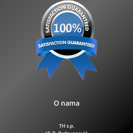
O nama
TH s.p.