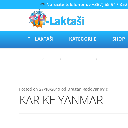
Naručite telefonom: :(+387) 65 947 352
Preskoči
Skoči
na
do
navigaciju
sadržaja
TH LAKTAŠI
KATEGORIJE
SHOP
Početna
Carrier
Rezervni dijelovi
Karike std. /0,
Posted on
27/10/2019
od
Dragan Radovanovic
KARIKE YANMAR