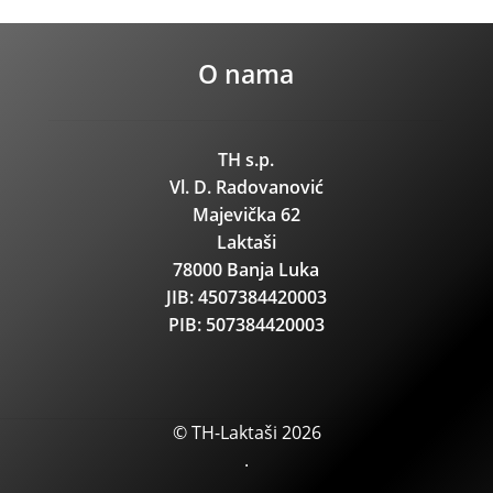
O nama
TH s.p.
Vl. D. Radovanović
Majevička 62
Laktaši
78000 Banja Luka
JIB: 4507384420003
PIB: 507384420003
© TH-Laktaši 2026
.