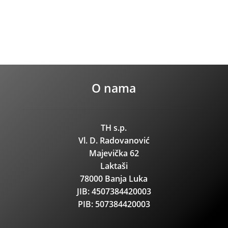
O nama
TH s.p.
Vl. D. Radovanović
Majevička 62
Laktaši
78000 Banja Luka
JIB: 4507384420003
PIB: 507384420003