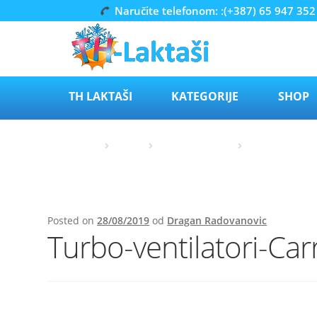
Naručite telefonom: :(+387) 65 947 352
Preskoči
Skoči
na
do
navigaciju
sadržaja
TH LAKTAŠI
KATEGORIJE
SHOP
Početna
Carrier
Rezervni dijelovi
Pumpa za gori
Posted on
28/08/2019
od
Dragan Radovanovic
Turbo-ventilatori-Car