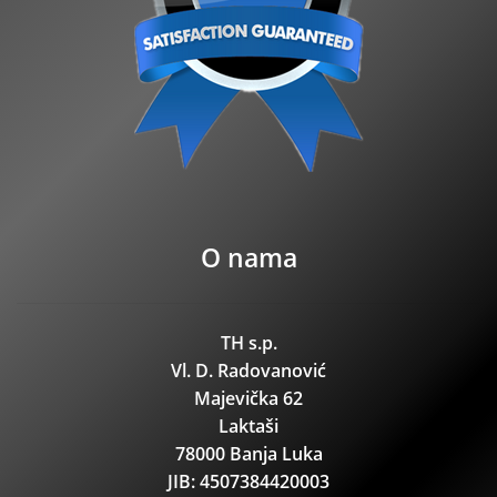
O nama
TH s.p.
Vl. D. Radovanović
Majevička 62
Laktaši
78000 Banja Luka
JIB: 4507384420003