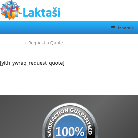
Preskoči
Skoči
na
do
navigaciju
sadržaja
Izbornik
TH LAKTAŠI
Početna
Request a Quote
KATEGORIJE
[yith_ywraq_request_quote]
SHOP
MOTORI
Otvor
podiz
O NAMA
KONTAKT