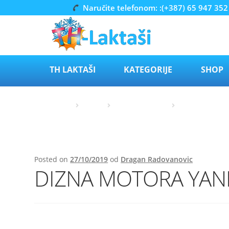
Naručite telefonom: :(+387) 65 947 352
Preskoči
Skoči
na
do
navigaciju
sadržaja
TH LAKTAŠI
KATEGORIJE
SHOP
Početna
Carrier
Rezervni dijelovi
Injector / dizna
Posted on
27/10/2019
od
Dragan Radovanovic
DIZNA MOTORA YA