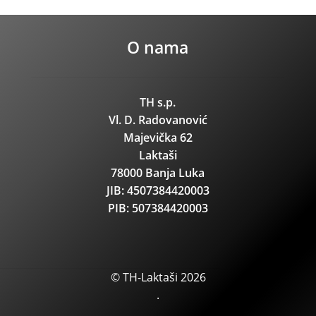
O nama
TH s.p.
Vl. D. Radovanović
Majevička 62
Laktaši
78000 Banja Luka
JIB: 4507384420003
PIB: 507384420003
© TH-Laktaši 2026
.