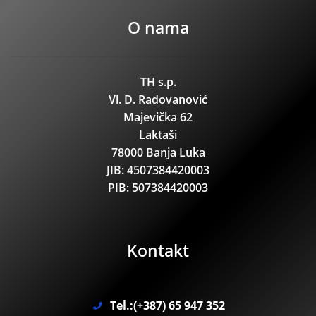
O nama
TH s.p.
Vl. D. Radovanović
Majevička 62
Laktaši
78000 Banja Luka
JIB: 4507384420003
PIB: 507384420003
Kontakt
Tel.:(+387) 65 947 352