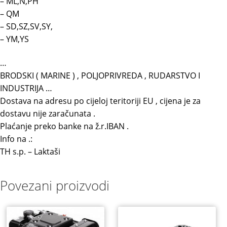
– ML,N,PH
– QM
– SD,SZ,SV,SY,
– YM,YS
…
BRODSKI ( MARINE ) , POLJOPRIVREDA , RUDARSTVO I
INDUSTRIJA …
Dostava na adresu po cijeloj teritoriji EU , cijena je za
dostavu nije zaračunata .
Plaćanje preko banke na ž.r.IBAN .
Info na .:
TH s.p. – Laktaši
Povezani proizvodi