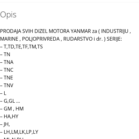
Opis
PRODAJA SVIH DIZEL MOTORA YANMAR za ( INDUSTRIJU ,
MARINE , POLJOPRIVREDA , RUDARSTVO i dr. ) SERIJE:
– T,TD,TE,TF,TM,TS
– TN
– TNA
– TNC
– TNE
– TNV
– L
– G,GL …
– GM , HM
– HA,HY
– JH,
– LH,LM,LK,LP,LY