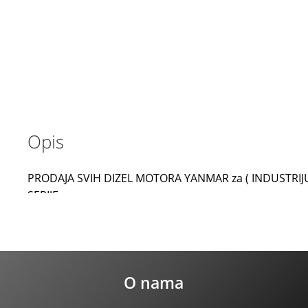
Opis
PRODAJA SVIH DIZEL MOTORA YANMAR za ( INDUSTRIJU 
SERIJE:
– T,TD,TE,TF,TM,TS
– TN
– TNA
– TNC
O nama
– TNE
– TNV