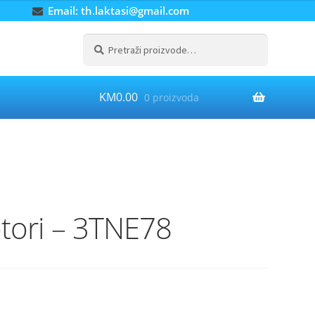
Email: th.laktasi@gmail.com
Pretraži:
Pretraži
KM
0.00
0 proizvoda
tori – 3TNE78