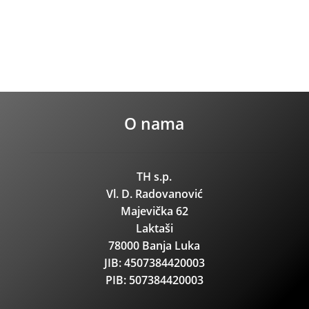
O nama
TH s.p.
Vl. D. Radovanović
Majevička 62
Laktaši
78000 Banja Luka
JIB: 4507384420003
PIB: 507384420003