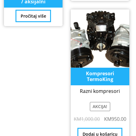
/ aksijalni
Pročitaj više
Kompresori
TermoKing
Razni kompresori
AKCIJA!
Izvorna
Tre
KM
1,000.00
KM
950.00
cijena
cije
bila
je:
Dodaj u košaricu