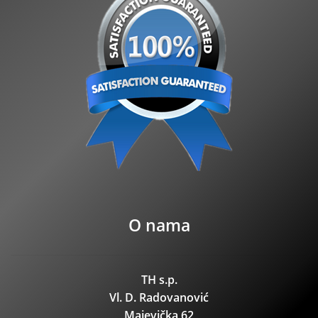
O nama
TH s.p.
Vl. D. Radovanović
Majevička 62