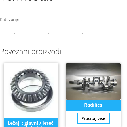
Kategorije:
Razni dijelovi
,
Rezervni dijelovi
,
Rezervni dijelovi
,
Rezervni dijelovi
,
Rezervni dijelovi
,
Rezervni dijelovi
,
Rezervni
dijelovi
,
Rezervni dijelovi
,
Rezervni dijelovi
,
Rezervni dijelovi
Povezani proizvodi
Radilica
Pročitaj više
Ležaji : glavni / leteći