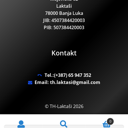
Laktaši
78000 Banja Luka
JIB: 4507384420003
PIB: 507384420003
Kontakt
Tel.:(+387) 65 947 352
Email: th.laktasi@gmail.com
© TH-Laktaši 2026
.
0
Pretraži:
Pretraži